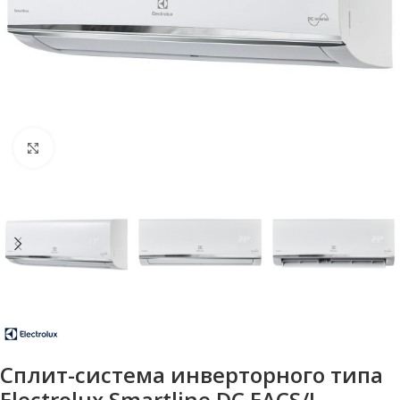
Нажмите, чтобы увеличить
Сплит-система инверторного типа
Electrolux Smartline DC EACS/I-