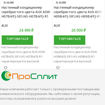
FJ SILVER
FJ SILVER
Настенный кондиционер
Настенный кондиционер
серебристого цвета AUX ASW-
серебристого цвета AUX ASW-
H07B4/FJ-SR1/AS-H07B4/FJ-R1
H09B4/FJ-SR1/AS-H09B4/FJ-R1
AUX
AUX
24 490
₽
26 000
₽
ТОРГОВАТЬСЯ
ТОРГОВАТЬСЯ
Настенный кондиционер
Настенный кондиционер
серебристого цвета AUX ASW-
серебристого цвета AUX ASW-
H07B4/FJ-SR1/AS-H07B4/FJ-R1
H09B4/FJ-SR1/AS-H09B4/FJ-R1
характеризуется высокой
характеризуется высокой
надежностью и отличной
надежностью и отличной
производительностью.
производительностью.
Настенные сплит-системы лучше
Настенные сплит-системы лучше
всего подходят для
всего подходят для
кондиционирования небольших
кондиционирования небольших
Наша компания работает только с проверенными поставщиками
и средних помещений.
и средних помещений.
климатического оборудования. Мы заботимся о своей репутации,
поэтому оказываем все услуги на высшем уровне!