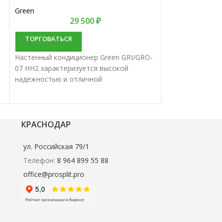
Green
Hisense
29 500
₽
ТОРГОВАТЬСЯ
ТОРГОВАТЬС
Настенный кондиционер Green GRI/GRO-
Настенный конд
07 HH2 характеризуется высокой
12HR4SVDDC15 х
надежностью и отличной
высокой надежн
производительностью. Настенные
производительн
сплит-системы лучше всего подходят
сплит-системы 
для кондиционирования небольших и
для кондициони
средних помещений.
средних помеще
КРАСНОДАР
ул. Российская 79/1
Телефон:
8 964 899 55 88
office@prosplit.pro