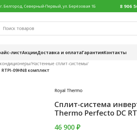
8 906 5
г. Белгород, Северный-Первый, ул. Берёзовая 1Б
райс-лист
Акции
Доставка и оплата
Гарантия
Контакты
 кондиционеры
/
Настенные сплит-системы
/
C RTPI-09HN8 комплект
Royal Thermo
Сплит-система инверт
Thermo Perfecto DC R
46 900 ₽