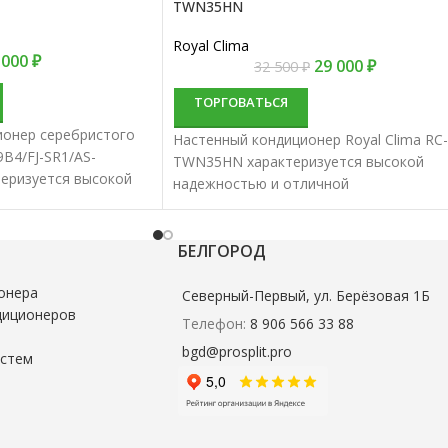
TWN35HN
Royal Clima
 000
₽
29 000
₽
32 500
₽
ТОРГОВАТЬСЯ
ионер серебристого
Настенный кондиционер Royal Clima RC-
B4/FJ-SR1/AS-
TWN35HN характеризуется высокой
теризуется высокой
надежностью и отличной
личной
производительностью. Настенные
тью. Настенные
сплит-системы лучше всего подходят
ше всего подходят
для кондиционирования небольших и
БЕЛГОРОД
вания небольших и
средних помещений.
й.
онера
Северный-Первый, ул. Берёзовая 1Б
диционеров
Телефон:
8 906 566 33 88
bgd@prosplit.pro
истем