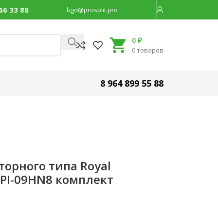
66 33 88
bgd@prosplit.pro
Код товара:
47656
0
₽
0
товаров
8 964 899 55 88
орного типа Royal
TPI-09HN8 комплект