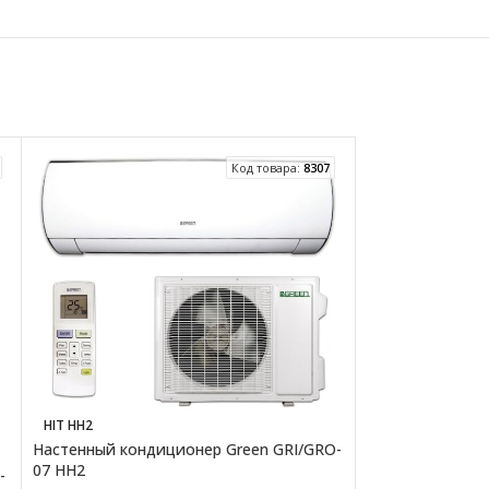
Код товара:
8307
HIT HH2
NEO CLASSIC A
Настенный кондиционер Green GRI/GRO-
Настенный конд
07 HH2
12HR4SVDDC15
-