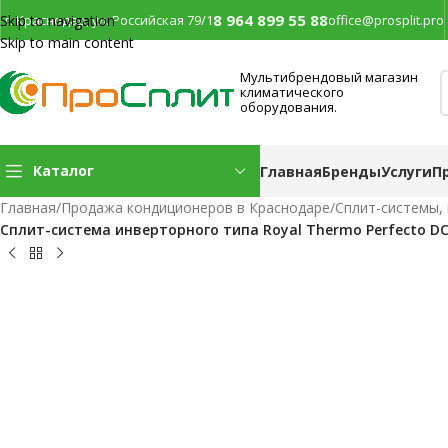
8 964 899 55 88
г. Краснодар, ул. Российская 79/1
office@prosplit.pro
Skip to navigation
Skip to main content
Мультибрендовый магазин
климатического
оборудования.
Каталог
Главная
Бренды
Услуги
П
Главная
/
Продажа кондиционеров в Краснодаре
/
Сплит-системы,
Сплит-система инверторного типа Royal Thermo Perfecto D