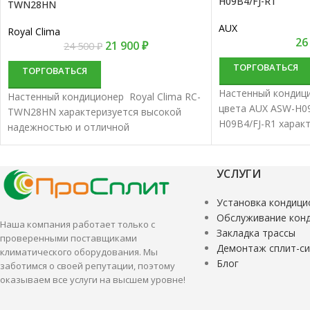
H09B4/FJ-R1
TWN28HN
AUX
Royal Clima
26
21 900
₽
24 500
₽
ТОРГОВАТЬСЯ
ТОРГОВАТЬСЯ
Настенный кондиц
Настенный кондиционер Royal Clima RC-
цвета AUX ASW-H09
TWN28HN характеризуется высокой
H09B4/FJ-R1 харак
надежностью и отличной
надежностью и от
производительностью. Настенные
производительнос
сплит-системы лучше всего подходят
сплит-системы луч
для кондиционирования небольших и
УСЛУГИ
для кондициониро
средних помещений.
средних помещени
Установка кондици
Обслуживание кон
Наша компания работает только с
Закладка трассы
проверенными поставщиками
Демонтаж сплит-с
климатического оборудования. Мы
Блог
заботимся о своей репутации, поэтому
оказываем все услуги на высшем уровне!