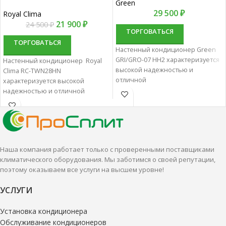
Green
29 500
₽
Royal Clima
21 900
₽
24 500
₽
ТОРГОВАТЬСЯ
ТОРГОВАТЬСЯ
Настенный кондиционер Green
GRI/GRO-07 HH2 характеризуется
Настенный кондиционер Royal
высокой надежностью и
Clima RC-TWN28HN
отличной
характеризуется высокой
производительностью.
надежностью и отличной
Настенные сплит-системы лучше
производительностью.
всего подходят для
Настенные сплит-системы лучше
кондиционирования небольших
всего подходят для
и средних помещений.
кондиционирования небольших
и средних помещений.
Наша компания работает только с проверенными поставщиками
климатического оборудования. Мы заботимся о своей репутации,
поэтому оказываем все услуги на высшем уровне!
УСЛУГИ
Установка кондиционера
Обслуживание кондиционеров