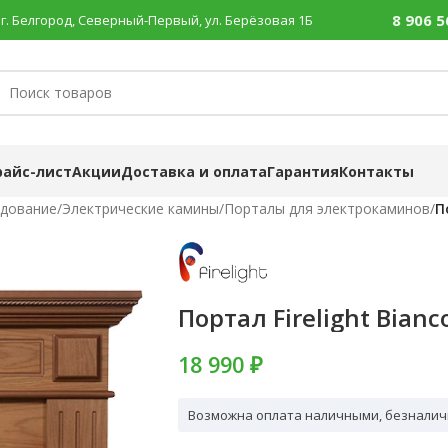
8 906 5
г. Белгород, Северный-Первый, ул. Берёзовая 1Б
райс-лист
Акции
Доставка и оплата
Гарантия
Контакты
удование
/
Электрические камины
/
Порталы для электрокаминов
/
П
Портал Firelight Bian
18 990 ₽
Возможна оплата наличными, безналич