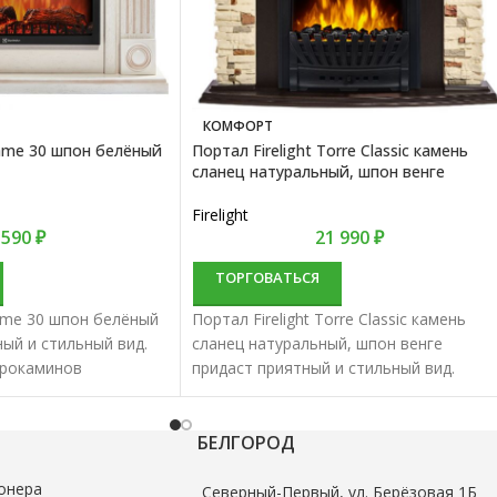
КОМФОРТ
rame 30 шпон белёный
Портал Firelight Torre Classic камень
сланец натуральный, шпон венге
Firelight
 590
₽
21 990
₽
ТОРГОВАТЬСЯ
rame 30 шпон белёный
Портал Firelight Torre Classic камень
ный и стильный вид.
сланец натуральный, шпон венге
трокаминов
придаст приятный и стильный вид.
отменным качеством и
Порталы для электрокаминов
характеризуются отменным качеством 
надежностью.
БЕЛГОРОД
онера
Северный-Первый, ул. Берёзовая 1Б