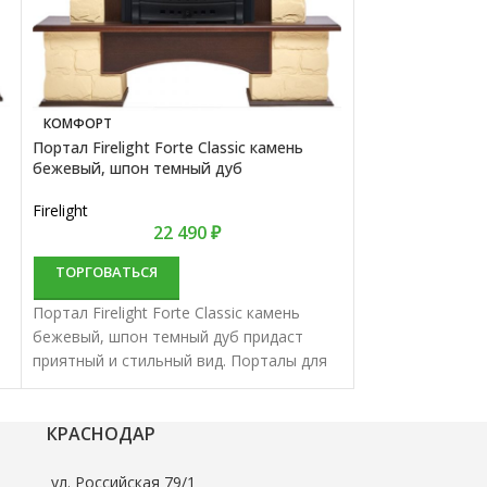
КОМФОРТ
КОМФОРТ
Портал Firelight Forte Classic камень
Портал Firelight
бежевый, шпон темный дуб
бежевый, шпон 
Firelight
Firelight
22 490
₽
ТОРГОВАТЬСЯ
ТОРГОВАТЬС
Портал Firelight Forte Classic камень
Портал Firelight
бежевый, шпон темный дуб придаст
бежевый, шпон 
приятный и стильный вид. Порталы для
приятный и стил
электрокаминов характеризуются
электрокаминов
и
отменным качеством и надежностью.
отменным качес
КРАСНОДАР
ул. Российская 79/1