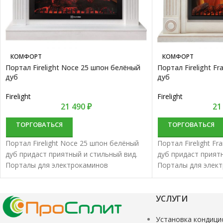
КОМФОРТ
КОМФОРТ
Портал Firelight Noce 25 шпон белёный
Портал Firelight F
дуб
дуб
Firelight
Firelight
21 490
₽
21
ТОРГОВАТЬСЯ
ТОРГОВАТЬСЯ
Портал Firelight Noce 25 шпон белёный
Портал Firelight F
дуб придаст приятный и стильный вид.
дуб придаст прият
Порталы для электрокаминов
Порталы для элек
характеризуются отменным качеством и
характеризуются 
надежностью.
надежностью.
УСЛУГИ
Установка кондици