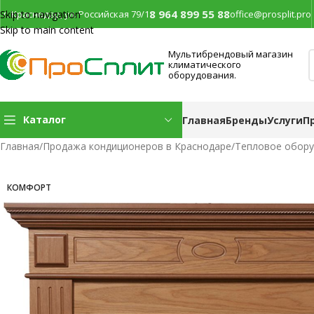
8 964 899 55 88
г. Краснодар, ул. Российская 79/1
office@prosplit.pro
Skip to navigation
Skip to main content
Мультибрендовый магазин
климатического
оборудования.
Каталог
Главная
Бренды
Услуги
П
Главная
/
Продажа кондиционеров в Краснодаре
/
Тепловое обор
КОМФОРТ