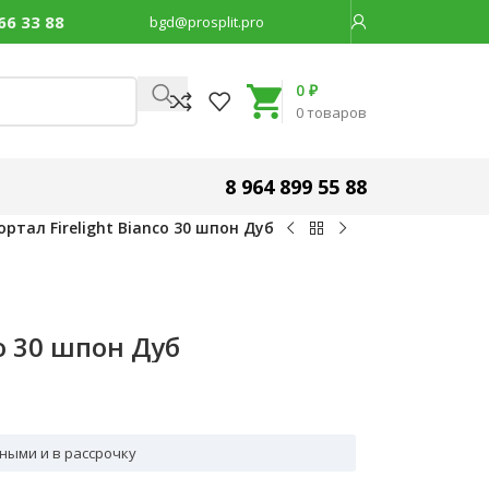
66 33 88
bgd@prosplit.pro
Код товара:
31459
0
₽
0
товаров
8 964 899 55 88
ортал Firelight Bianco 30 шпон Дуб
co 30 шпон Дуб
ными и в рассрочку