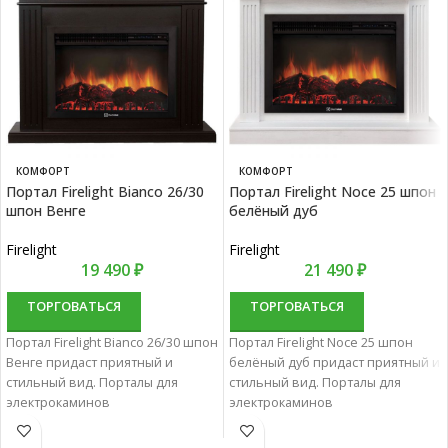
КОМФОРТ
КОМФОРТ
Портал Firelight Bianco 26/30
Портал Firelight Noce 25 шпон
шпон Венге
белёный дуб
Firelight
Firelight
19 490
₽
21 490
₽
ТОРГОВАТЬСЯ
ТОРГОВАТЬСЯ
Портал Firelight Bianco 26/30 шпон
Портал Firelight Noce 25 шпон
Венге придаст приятный и
белёный дуб придаст приятный и
стильный вид. Порталы для
стильный вид. Порталы для
электрокаминов
электрокаминов
характеризуются отменным
характеризуются отменным
качеством и надежностью.
качеством и надежностью.