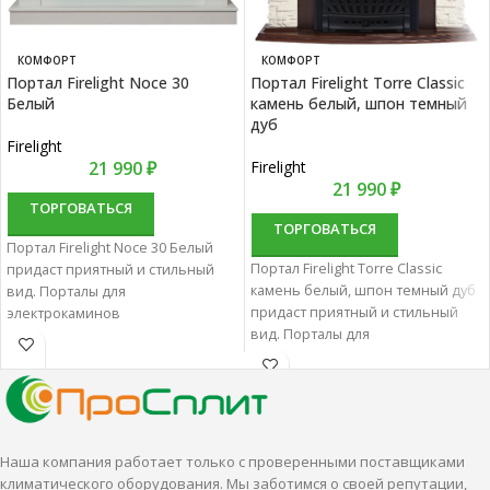
КОМФОРТ
КОМФОРТ
Портал Firelight Noce 30
Портал Firelight Torre Classic
Белый
камень белый, шпон темный
дуб
Firelight
21 990
₽
Firelight
21 990
₽
ТОРГОВАТЬСЯ
ТОРГОВАТЬСЯ
Портал Firelight Noce 30 Белый
Портал Firelight Torre Classic
придаст приятный и стильный
камень белый, шпон темный дуб
вид. Порталы для
придаст приятный и стильный
электрокаминов
вид. Порталы для
характеризуются отменным
электрокаминов
качеством и надежностью.
характеризуются отменным
качеством и надежностью.
Наша компания работает только с проверенными поставщиками
климатического оборудования. Мы заботимся о своей репутации,