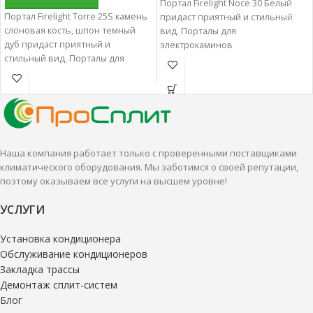
Портал Firelight Noce 30 Белый
Портал Firelight Torre 25S камень
придаст приятный и стильный
слоновая кость, шпон темный
вид. Порталы для
дуб придаст приятный и
электрокаминов
стильный вид. Порталы для
характеризуются отменным
электрокаминов
качеством и надежностью.
характеризуются отменным
качеством и надежностью.
Наша компания работает только с проверенными поставщиками
климатического оборудования. Мы заботимся о своей репутации,
поэтому оказываем все услуги на высшем уровне!
УСЛУГИ
Установка кондиционера
Обслуживание кондиционеров
Закладка трассы
Демонтаж сплит-систем
Блог