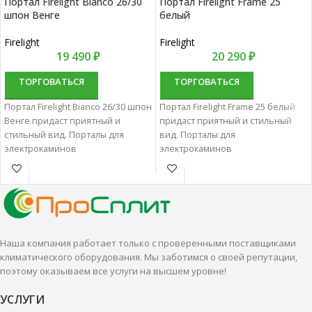
Портал Firelight Bianco 26/30
Портал Firelight Frame 25
шпон Венге
белый
Firelight
Firelight
19 490
₽
20 290
₽
ТОРГОВАТЬСЯ
ТОРГОВАТЬСЯ
Портал Firelight Bianco 26/30 шпон
Портал Firelight Frame 25 белый
Венге придаст приятный и
придаст приятный и стильный
стильный вид. Порталы для
вид. Порталы для
электрокаминов
электрокаминов
характеризуются отменным
характеризуются отменным
качеством и надежностью.
качеством и надежностью.
Наша компания работает только с проверенными поставщиками
климатического оборудования. Мы заботимся о своей репутации,
поэтому оказываем все услуги на высшем уровне!
УСЛУГИ