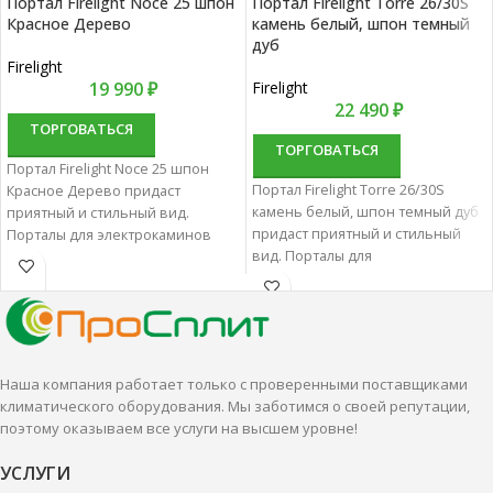
Портал Firelight Noce 25 шпон
Портал Firelight Torre 26/30S
Красное Дерево
камень белый, шпон темный
дуб
Firelight
19 990
₽
Firelight
22 490
₽
ТОРГОВАТЬСЯ
ТОРГОВАТЬСЯ
Портал Firelight Noce 25 шпон
Портал Firelight Torre 26/30S
Красное Дерево придаст
камень белый, шпон темный дуб
приятный и стильный вид.
придаст приятный и стильный
Порталы для электрокаминов
вид. Порталы для
характеризуются отменным
электрокаминов
качеством и надежностью.
характеризуются отменным
качеством и надежностью.
Наша компания работает только с проверенными поставщиками
климатического оборудования. Мы заботимся о своей репутации,
поэтому оказываем все услуги на высшем уровне!
УСЛУГИ