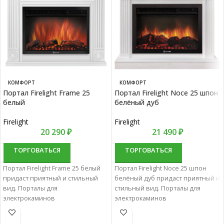
КОМФОРТ
КОМФОРТ
Портал Firelight Frame 25
Портал Firelight Noce 25 шпон
белый
белёный дуб
Firelight
Firelight
20 290
₽
21 490
₽
ТОРГОВАТЬСЯ
ТОРГОВАТЬСЯ
Портал Firelight Frame 25 белый
Портал Firelight Noce 25 шпон
придаст приятный и стильный
белёный дуб придаст приятный и
вид. Порталы для
стильный вид. Порталы для
электрокаминов
электрокаминов
характеризуются отменным
характеризуются отменным
качеством и надежностью.
качеством и надежностью.