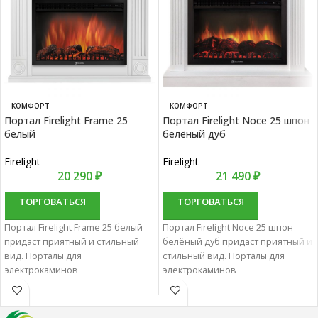
КОМФОРТ
КОМФОРТ
Портал Firelight Frame 25
Портал Firelight Noce 25 шпон
белый
белёный дуб
Firelight
Firelight
20 290
₽
21 490
₽
ТОРГОВАТЬСЯ
ТОРГОВАТЬСЯ
Портал Firelight Frame 25 белый
Портал Firelight Noce 25 шпон
придаст приятный и стильный
белёный дуб придаст приятный и
вид. Порталы для
стильный вид. Порталы для
электрокаминов
электрокаминов
характеризуются отменным
характеризуются отменным
качеством и надежностью.
качеством и надежностью.