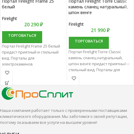
Портал Firelight Frame 25
Портал Firelight Torre Classic
белый
камень сланец натуральный,
шпон венге
Firelight
20 290
₽
Firelight
21 990
₽
ТОРГОВАТЬСЯ
ТОРГОВАТЬСЯ
Портал Firelight Frame 25 белый
Портал Firelight Torre Classic
придаст приятный и стильный
камень сланец натуральный,
вид. Порталы для
шпон венге придаст приятный и
электрокаминов
стильный вид. Порталы для
характеризуются отменным
электрокаминов
качеством и надежностью.
характеризуются отменным
качеством и надежностью.
Наша компания работает только с проверенными поставщиками
климатического оборудования. Мы заботимся о своей репутации,
поэтому оказываем все услуги на высшем уровне!