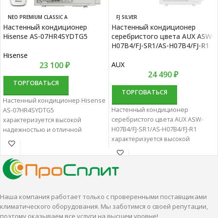
NEO PREMIUM CLASSIC A
FJ SILVER
Настенный кондиционер
Настенный кондиционер
Hisense AS-07HR4SYDTG5
серебристого цвета AUX ASW-
H07B4/FJ-SR1/AS-H07B4/FJ-R1
Hisense
23 100
₽
AUX
24 490
₽
ТОРГОВАТЬСЯ
ТОРГОВАТЬСЯ
Настенный кондиционер Hisense
Настенный кондиционер
AS-07HR4SYDTG5
серебристого цвета AUX ASW-
характеризуется высокой
H07B4/FJ-SR1/AS-H07B4/FJ-R1
надежностью и отличной
характеризуется высокой
производительностью.
надежностью и отличной
Настенные сплит-системы лучше
производительностью.
всего подходят для
Настенные сплит-системы лучше
кондиционирования небольших
всего подходят для
и средних помещений.
кондиционирования небольших
Наша компания работает только с проверенными поставщиками
и средних помещений.
климатического оборудования. Мы заботимся о своей репутации,
поэтому оказываем все услуги на высшем уровне!