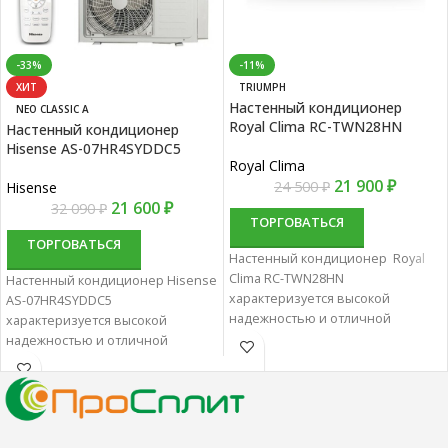
-33%
-11%
ХИТ
TRIUMPH
Настенный кондиционер
NEO CLASSIC A
Royal Clima RC-TWN28HN
Настенный кондиционер
Hisense AS-07HR4SYDDC5
Royal Clima
21 900
₽
24 500
₽
Hisense
21 600
₽
32 090
₽
ТОРГОВАТЬСЯ
ТОРГОВАТЬСЯ
Настенный кондиционер Royal
Clima RC-TWN28HN
Настенный кондиционер Hisense
характеризуется высокой
AS-07HR4SYDDC5
надежностью и отличной
характеризуется высокой
производительностью.
надежностью и отличной
Настенные сплит-системы лучше
производительностью.
всего подходят для
Настенные сплит-системы лучше
кондиционирования небольших
всего подходят для
и средних помещений.
кондиционирования небольших
и средних помещений.