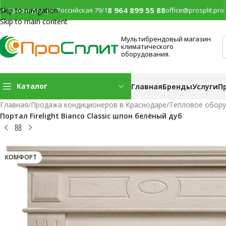
8 964 899 55 88
г. Краснодар, ул. Российская 79/1
office@prosplit.pro
Skip to navigation
Skip to main content
Мультибрендовый магазин
климатического
оборудования.
Каталог
Главная
Бренды
Услуги
П
Главная
/
Продажа кондиционеров в Краснодаре
/
Тепловое обор
Портал Firelight Bianco Classic шпон белёный дуб
КОМФОРТ