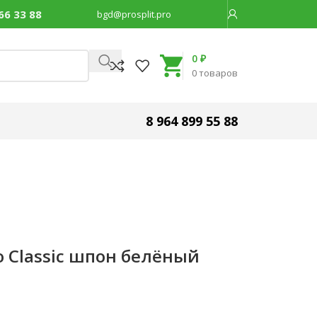
66 33 88
bgd@prosplit.pro
Код товара:
31468
0
₽
0
товаров
8 964 899 55 88
co Classic шпон белёный