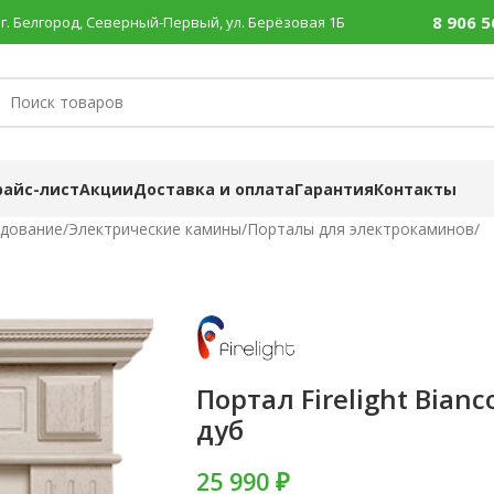
8 906 5
г. Белгород, Северный-Первый, ул. Берёзовая 1Б
райс-лист
Акции
Доставка и оплата
Гарантия
Контакты
удование
/
Электрические камины
/
Порталы для электрокаминов
/
Портал Firelight Bian
дуб
25 990 ₽