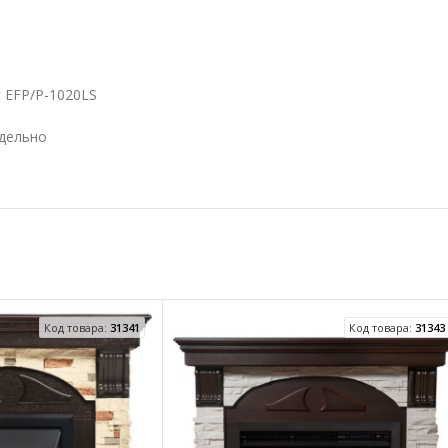
c EFP/P-1020LS
тдельно
Код товара:
31341
Код товара:
31343