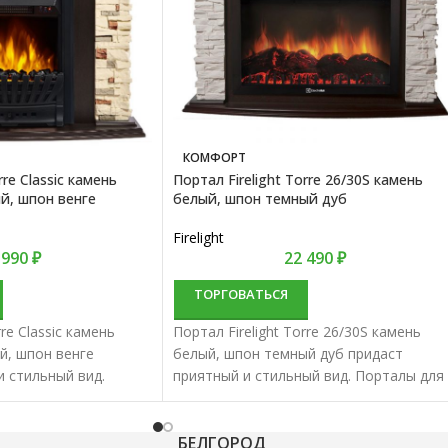
КОМФОРТ
rre Classic камень
Портал Firelight Torre 26/30S камень
й, шпон венге
белый, шпон темный дуб
Firelight
 990
₽
22 490
₽
ТОРГОВАТЬСЯ
rre Classic камень
Портал Firelight Torre 26/30S камень
й, шпон венге
белый, шпон темный дуб придаст
и стильный вид.
приятный и стильный вид. Порталы для
трокаминов
электрокаминов характеризуются
отменным качеством и
отменным качеством и надежностью.
БЕЛГОРОД