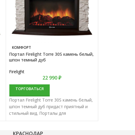
КОМФОРТ
КОМФОРТ
Портал Firelight Torre 30S камень белый,
Портал Bianco 
шпон темный дуб
Firelight
Firelight
22 990
₽
ТОРГОВАТЬС
ТОРГОВАТЬСЯ
Портал Bianco 2
Портал Firelight Torre 30S камень белый,
приятный и стил
шпон темный дуб придаст приятный и
электрокаминов
стильный вид. Порталы для
отменным качес
электрокаминов характеризуются
отменным качеством и надежностью.
КРАСНОДАР