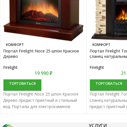
КОМФОРТ
КОМФОРТ
Портал Firelight Noce 25 шпон Красное
Портал Firelight To
Дерево
сланец натуральны
Firelight
Firelight
19 990
₽
21
ТОРГОВАТЬСЯ
ТОРГОВАТЬСЯ
Портал Firelight Noce 25 шпон Красное
Портал Firelight To
Дерево придаст приятный и стильный
сланец натуральны
вид. Порталы для электрокаминов
придаст приятный 
характеризуются отменным качеством и
Порталы для элек
надежностью.
характеризуются 
надежностью.
УСЛУГИ