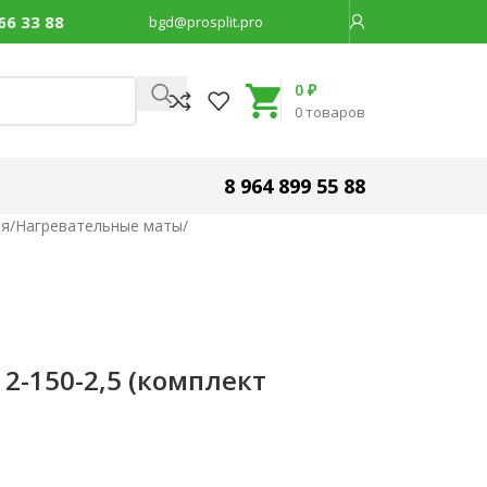
66 33 88
bgd@prosplit.pro
Код товара:
30748
0
₽
0
товаров
8 964 899 55 88
ия
/
Нагревательные маты
/
2-150-2,5 (комплект