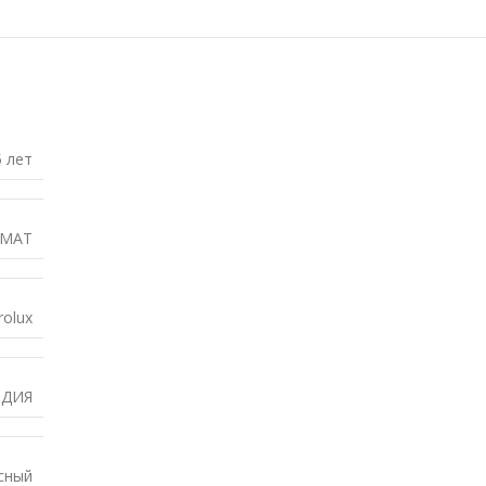
5 лет
 MAT
rolux
ДИЯ
сный