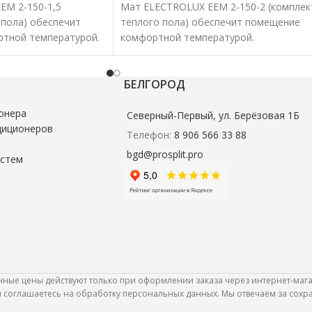
EM 2-150-1,5
Мат ELECTROLUX EEM 2-150-2 (комплек
 пола) обеспечит
теплого пола) обеспечит помещение
тной температурой.
комфортной температурой.
аты характеризуются
Нагревательные маты характеризуютс
кой эффективностью.
удобством и высокой эффективностью.
БЕЛГОРОД
онера
Северный-Первый, ул. Берёзовая 1Б
диционеров
Телефон:
8 906 566 33 88
bgd@prosplit.pro
истем
анные цены действуют только при оформлении заказа через интернет-мага
Вы соглашаетесь на обработку персональных данных. Мы отвечаем за сох