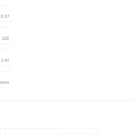
0.37
220
2.47
алон