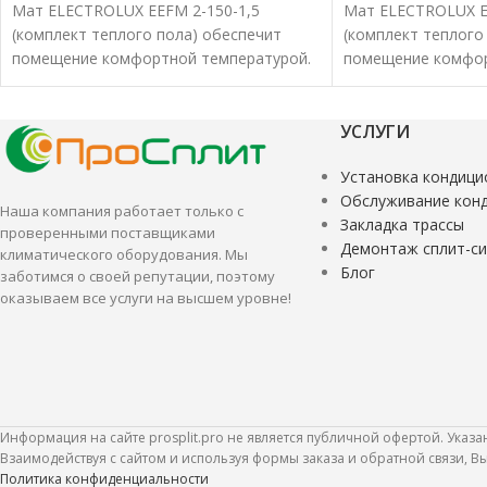
Мат ELECTROLUX EEFM 2-150-1,5
Мат ELECTROLUX E
(комплект теплого пола) обеспечит
(комплект теплого
помещение комфортной температурой.
помещение комфор
Нагревательные маты характеризуются
Нагревательные м
удобством и высокой эффективностью.
удобством и высо
УСЛУГИ
Установка кондици
Обслуживание кон
Наша компания работает только с
Закладка трассы
проверенными поставщиками
Демонтаж сплит-с
климатического оборудования. Мы
Блог
заботимся о своей репутации, поэтому
оказываем все услуги на высшем уровне!
Информация на сайте prosplit.pro не является публичной офертой. Указ
Взаимодействуя с сайтом и используя формы заказа и обратной связи, 
Политика конфиденциальности