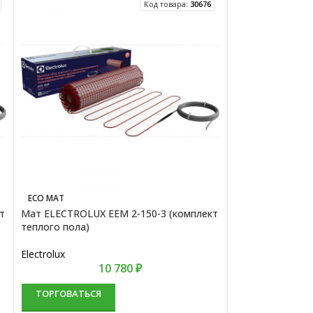
Код товара:
30676
ECO MAT
ECO MAT
т
Мат ELECTROLUX EEM 2-150-3 (комплект
Мат ELECTROLUX
теплого пола)
теплого пола)
Electrolux
Electrolux
10 780
₽
ТОРГОВАТЬСЯ
ТОРГОВАТЬС