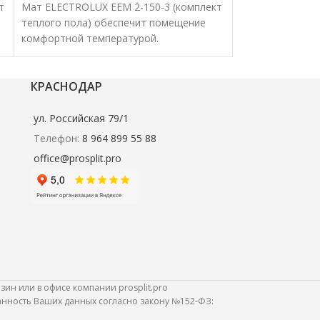
т
Мат ELECTROLUX EEM 2-150-3 (комплект
Мат ELECTROLUX
теплого пола) обеспечит помещение
теплого пола) 
комфортной температурой.
комфортной тем
я
Нагревательные маты характеризуются
Нагревательные
удобством и высокой эффективностью.
удобством и вы
КРАСНОДАР
ул. Российская 79/1
Телефон:
8 964 899 55 88
office@prosplit.pro
зин или в офисе компании prosplit.pro
ранность Ваших данных согласно закону №152-ФЗ: