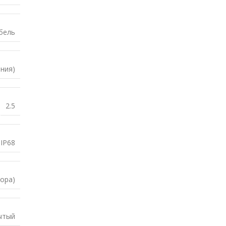
бель
ния)
2.5
IP68
ора)
ытый