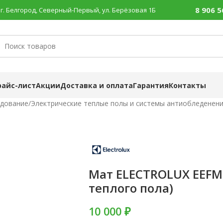
8 906 5
г. Белгород, Северный-Первый, ул. Берёзовая 1Б
райс-лист
Акции
Доставка и оплата
Гарантия
Контакты
удование
/
Электрические теплые полы и системы антиобледенен
Мат ELECTROLUX EEFM 
теплого пола)
10 000 ₽