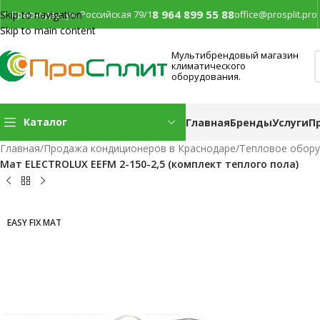
8 964 899 55 88
г. Краснодар, ул. Российская 79/1
office@prosplit.pro
Skip to navigation
Skip to main content
Мультибрендовый магазин
климатического
оборудования.
Каталог
Главная
Бренды
Услуги
П
Главная
/
Продажа кондиционеров в Краснодаре
/
Тепловое обор
Мат ELECTROLUX EEFM 2-150-2,5 (комплект теплого пола)
EASY FIX MAT